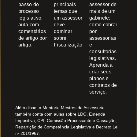
passo do
principais
assessor de
processo
temas que
mais de um
legislativo,
um assessor
gabinete:
aula com
deve
como cobrar
comentários
dominar
por
de artigo por
sobre
assessorias
artigo.
Fiscalização
e
consultorias
legislativas.
Aprenda a
criar seus
planos e
contratos de
serviço.
Além disso, a Mentoria Mestres da Assessoria
também conta com aulas sobre LDO, Emenda
Impositiva, CPI, Comissão Processante e Cassação,
Repartição de Competência Legislativa e Decreto Lei
nº 201/1967.