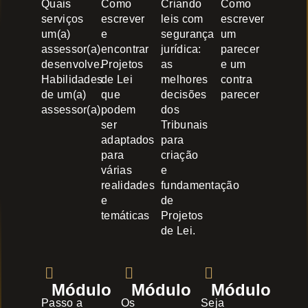
Quais
Como
Criando
Como
serviços
escrever
leis com
escrever
um(a)
e
segurança
um
assessor(a)
encontrar
jurídica:
parecer
desenvolve.
Projetos
as
e um
Habilidades
de Lei
melhores
contra
de um(a)
que
decisões
parecer
assessor(a)
podem
dos
ser
Tribunais
adaptados
para
para
criação
várias
e
realidades
fundamentação
e
de
temáticas
Projetos
de Lei.
Módulo
Módulo
Módulo
Passo a
Os
Seja