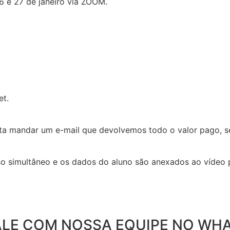
6 e 27 de janeiro via ZOOM.
et.
sta mandar um e-mail que devolvemos todo o valor pago, se
so simultâneo e os dados do aluno são anexados ao vídeo 
ALE COM NOSSA EQUIPE NO WH