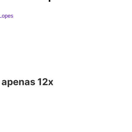
 Lopes
r
apenas 12x