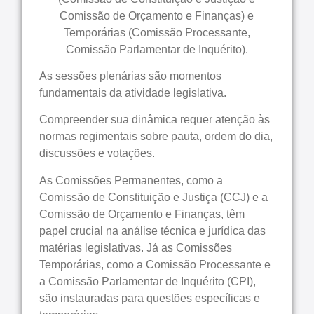
Comissão de Orçamento e Finanças) e
Temporárias (Comissão Processante,
Comissão Parlamentar de Inquérito).
As sessões plenárias são momentos
fundamentais da atividade legislativa.
Compreender sua dinâmica requer atenção às
normas regimentais sobre pauta, ordem do dia,
discussões e votações.
As Comissões Permanentes, como a
Comissão de Constituição e Justiça (CCJ) e a
Comissão de Orçamento e Finanças, têm
papel crucial na análise técnica e jurídica das
matérias legislativas. Já as Comissões
Temporárias, como a Comissão Processante e
a Comissão Parlamentar de Inquérito (CPI),
são instauradas para questões específicas e