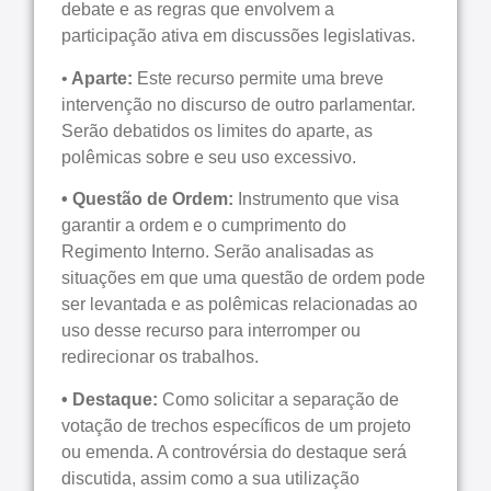
debate e as regras que envolvem a
participação ativa em discussões legislativas.
•
Aparte:
Este recurso permite uma breve
intervenção no discurso de outro parlamentar.
Serão debatidos os limites do aparte, as
polêmicas sobre e seu uso excessivo.
• Questão de Ordem:
Instrumento que visa
garantir a ordem e o cumprimento do
Regimento Interno. Serão analisadas as
situações em que uma questão de ordem pode
ser levantada e as polêmicas relacionadas ao
uso desse recurso para interromper ou
redirecionar os trabalhos.
• Destaque:
Como solicitar a separação de
votação de trechos específicos de um projeto
ou emenda. A controvérsia do destaque será
discutida, assim como a sua utilização