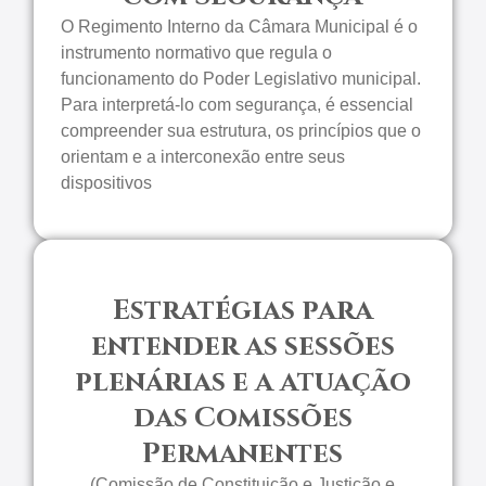
O Regimento Interno da Câmara Municipal é o
instrumento normativo que regula o
funcionamento do Poder Legislativo municipal.
Para interpretá-lo com segurança, é essencial
compreender sua estrutura, os princípios que o
orientam e a interconexão entre seus
dispositivos
Estratégias para
entender as sessões
plenárias e a atuação
das Comissões
Permanentes
(Comissão de Constituição e Justição e