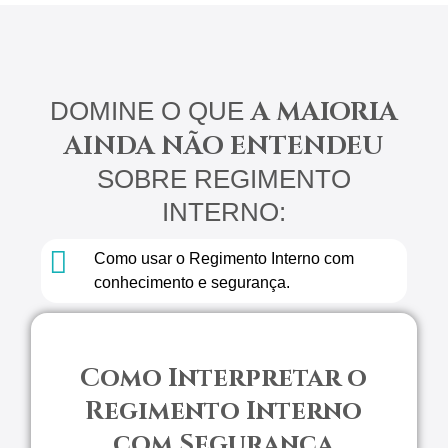
A MAIORIA
DOMINE O QUE
AINDA NÃO ENTENDEU
SOBRE REGIMENTO
INTERNO:
Como usar o Regimento Interno com
conhecimento e segurança.
Como Interpretar o
Regimento Interno
com Segurança